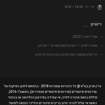
א’ – ה’ : 18:30 – 8:30
רישיון
מס' רישיון 55221.
מסוג רישיון – רישיון למתן אשראי – מורחב.
הרישיון מטעם רשות שוק ההון ביטוח וחיסכון.
גרין ארק בע"מ @ כל הזכויות שמורות 2018 - בהתאם לחוק הפיקוח על
שירותים פיננסיים (שירותים פיננסיים מוסדרים), התשע"ו-2016,
נכללת בזאת אזהרה לפיה, אי עמידה בפירעון ההלוואה או בהחזר
האשראי עלול לגרור חיוב בריבית פיגורים והליכי הוצאה לפועל.