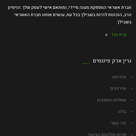
חברת אשראי המספקת מענה מיידי, ומותאם אישי לעסק שלך. הניסיון
הרב, הנכונות להיות בשבילך בכל עת, עושים אותנו חברת האשראי
בשבילך.
קרא עוד
גרין ארק פיננסים
אודותנו
שירותים
שאלות ותשובות
בלוג
צור קשר
פניות ותלונות הציבור