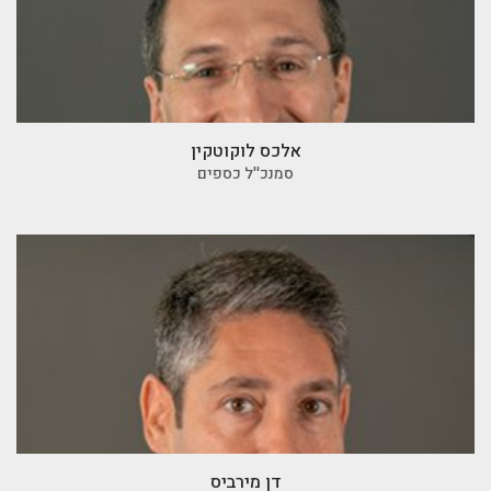
אלכס לוקוטקין
סמנכ''ל כספים
דן מירביס