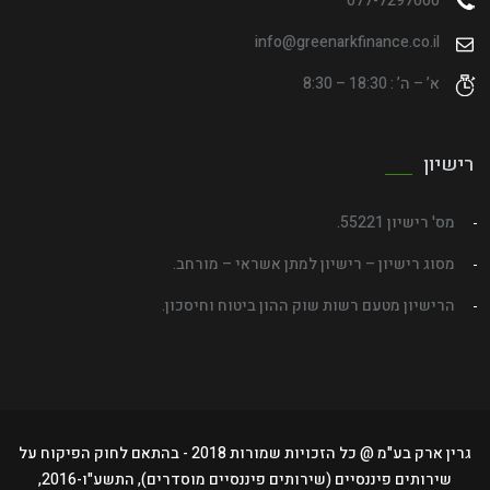
077-7297000
info@greenarkfinance.co.il
א’ – ה’ : 18:30 – 8:30
רישיון
מס' רישיון 55221.
מסוג רישיון – רישיון למתן אשראי – מורחב.
הרישיון מטעם רשות שוק ההון ביטוח וחיסכון.
גרין ארק בע"מ @ כל הזכויות שמורות 2018 - בהתאם לחוק הפיקוח על
שירותים פיננסיים (שירותים פיננסיים מוסדרים), התשע"ו-2016,