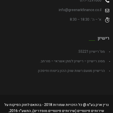
077-7297000
info@greenarkfinance.co.il
א’ – ה’ : 18:30 – 8:30
רישיון
מס' רישיון 55221.
מסוג רישיון – רישיון למתן אשראי – מורחב.
הרישיון מטעם רשות שוק ההון ביטוח וחיסכון.
גרין ארק בע"מ @ כל הזכויות שמורות 2018 - בהתאם לחוק הפיקוח על
שירותים פיננסיים (שירותים פיננסיים מוסדרים), התשע"ו-2016,