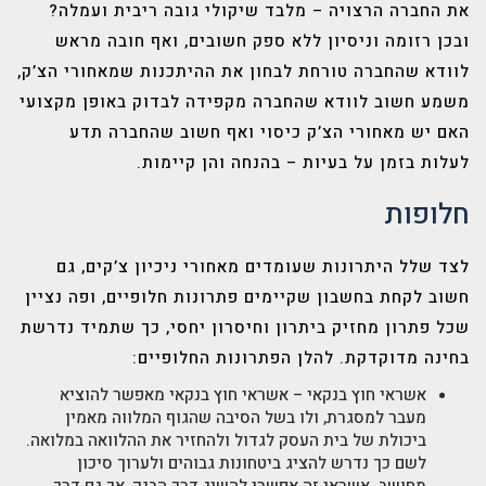
את החברה הרצויה – מלבד שיקולי גובה ריבית ועמלה?
ובכן רזומה וניסיון ללא ספק חשובים, ואף חובה מראש
לוודא שהחברה טורחת לבחון את ההיתכנות שמאחורי הצ’ק,
משמע חשוב לוודא שהחברה מקפידה לבדוק באופן מקצועי
האם יש מאחורי הצ’ק כיסוי ואף חשוב שהחברה תדע
לעלות בזמן על בעיות – בהנחה והן קיימות.
חלופות
לצד שלל היתרונות שעומדים מאחורי ניכיון צ’קים, גם
חשוב לקחת בחשבון שקיימים פתרונות חלופיים, ופה נציין
שכל פתרון מחזיק ביתרון וחיסרון יחסי, כך שתמיד נדרשת
בחינה מדוקדקת. להלן הפתרונות החלופיים:
אשראי חוץ בנקאי
– אשראי חוץ בנקאי מאפשר להוציא
מעבר למסגרת, ולו בשל הסיבה שהגוף המלווה מאמין
ביכולת של בית העסק לגדול ולהחזיר את ההלוואה במלואה.
לשם כך נדרש להציג ביטחונות גבוהים ולערוך סיכון
מחושב. אשראי זה אפשרי להשיג דרך הבנק, אך גם דרך