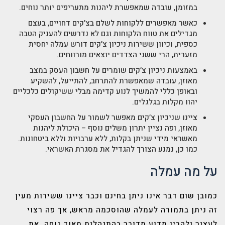
במזומן, עובדה שמאפשרת ליהנות מתעריפים יותר נוחים.
כאשר מאפשרים ללקוחות לשלם בצ’קים דחויים, בעצם
מגדילים את טווח הלקוחות וגם לא נדרשים להעניק הטבה
כספית, וכיוון ששירות ניכיון צ’קים דורש עמלה יחסית
מזערית, הרי ששני הצדדים יוצאים מורווחים.
באמצעות ניכיון צ’קים שומרים על חשבון העסק במצב
מאוזן, עובדה שמאפשרת להתרחב, להתייעל, להשקיע
ובאופן כללי להמשיך לנוע קדימה מבלי ששיקולים כלכליים
יהוו מקלות בגלגלים.
ציינו שניכיון צ’קים מאפשר לשמור על החשבון העסקי
מאוזן, ופה נציין יתרון משלים נוסף – היכולת ליהנות
מאשראי מידי שניתן בקלות, ללא ערבויות וללא ביטחונות.
כמו כן, נמנע הצורך להגדיל את מסגרת האשראי.
על מה עמלה
כמובן שום דבר אינו ניתן בחינם וכבר ציינו ששירות מעין
זה ניתן בתמורה לעמלה שהוסכמה מראש, אך פה רצוי
לעצור ולהבין מדוע מדובר בהתנהלות מאוד נוחה. את